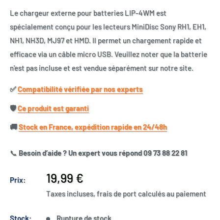
Le chargeur externe pour batteries LIP-4WM est
spécialement conçu pour les lecteurs MiniDisc Sony RH1, EH1,
NH1, NH3D, MJ97 et HMD. Il permet un chargement rapide et
efficace via un câble micro USB. Veuillez noter que la batterie
n'est pas incluse et est vendue séparément sur notre site.
✅​
Compatibilité vérifiée par nos experts
🛡️​
Ce produit est garanti
🚚​
Stock en France, expédition rapide en 24/48h
📞
Besoin d’aide ? Un expert vous répond 09 73 88 22 81
Prix
19,99 €
Prix:
réduit
Taxes incluses, frais de port calculés au paiement
Stock:
Rupture de stock