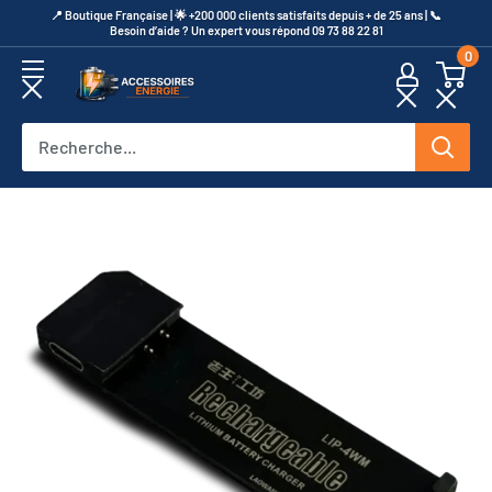
Passer
​📍​ Boutique Française | 🌟 +200 000 clients satisfaits depuis + de 25 ans | 📞​
Besoin d’aide ? Un expert vous répond 09 73 88 22 81
au
0
contenu
Accessoires
Energie