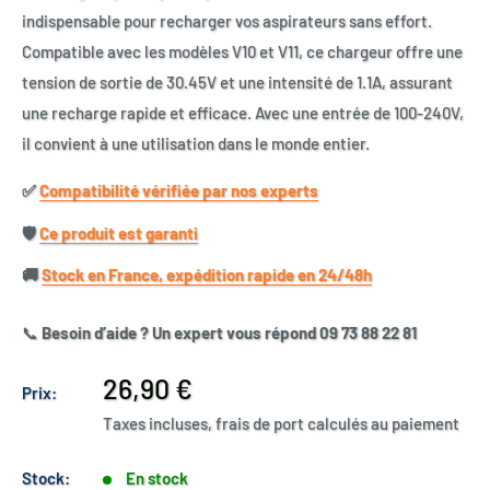
indispensable pour recharger vos aspirateurs sans effort.
Compatible avec les modèles V10 et V11, ce chargeur offre une
tension de sortie de 30.45V et une intensité de 1.1A, assurant
une recharge rapide et efficace. Avec une entrée de 100-240V,
il convient à une utilisation dans le monde entier.
✅​
Compatibilité vérifiée par nos experts
🛡️​
Ce produit est garanti
🚚​
Stock en France, expédition rapide en 24/48h
📞
Besoin d’aide ? Un expert vous répond 09 73 88 22 81
Prix
26,90 €
Prix:
réduit
Taxes incluses, frais de port calculés au paiement
Stock:
En stock