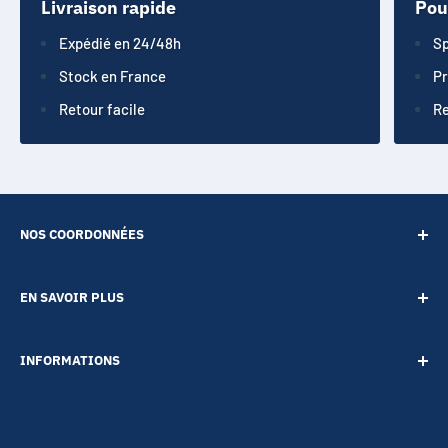
Livraison rapide
Pou
Expédié en 24/48h
Sp
Stock en France
Pr
Retour facile
Re
NOS COORDONNÉES
SARL POINT ENERGIE
EN SAVOIR PLUS
20 Rue de Lépante
Contact
06000 NICE
INFORMATIONS
A propos
Tél :
09 73 88 22 81
Notre blog
Votre vie privée
Mail :
boutique@accessoires-energie.com
Pour les professionnels
Termes & conditions