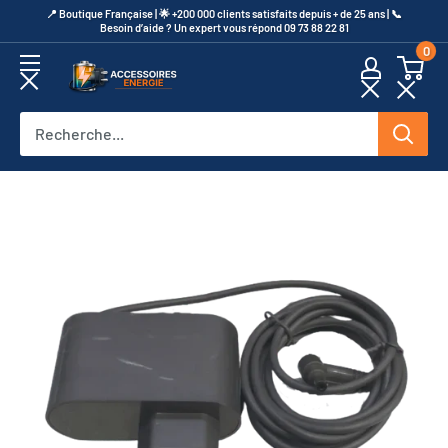
Passer
​📍​ Boutique Française | 🌟 +200 000 clients satisfaits depuis + de 25 ans | 📞​
Besoin d’aide ? Un expert vous répond 09 73 88 22 81
au
0
contenu
Accessoires
Energie