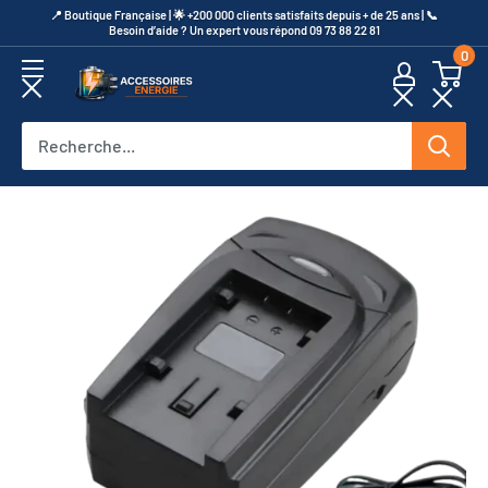
Passer
​📍​ Boutique Française | 🌟 +200 000 clients satisfaits depuis + de 25 ans | 📞​
Besoin d’aide ? Un expert vous répond 09 73 88 22 81
au
0
contenu
Accessoires
Energie