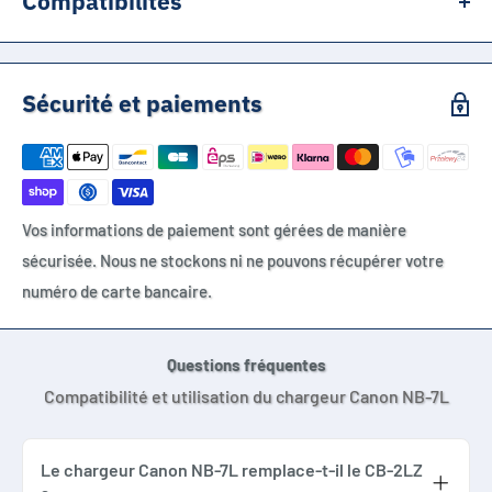
Compatibilités
Canon NB-7L, Canon NB7L, Canon CB-2LZ, Canon CB-2LZE,
Canon PowerShot G10, Canon PowerShot G11, Canon
Sécurité et paiements
PowerShot G12, Canon PowerShot SX30 IS
Vos informations de paiement sont gérées de manière
sécurisée. Nous ne stockons ni ne pouvons récupérer votre
numéro de carte bancaire.
Questions fréquentes
Compatibilité et utilisation du chargeur Canon NB-7L
Le chargeur Canon NB-7L remplace-t-il le CB-2LZ