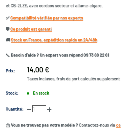
et CB-2LZE, avec cordons secteur et allume-cigare.
✅​
Compatibilité vérifiée par nos experts
🛡️​
Ce produit est garanti
🚚​
Stock en France, expédition rapide en 24/48h
📞
Besoin d’aide ? Un expert vous répond 09 73 88 22 81
Prix
14,00 €
Prix:
réduit
Taxes incluses, frais de port calculés au paiement
Stock:
En stock
Quantité:
📩
Vous ne trouvez pas votre modèle ?
Contactez-nous via
ce