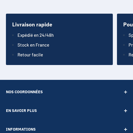
Livraison rapide
Pou
Expédié en 24/48h
Sp
Stock en France
Pr
Retour facile
Re
NOS COORDONNÉES
SARL POINT ENERGIE
EN SAVOIR PLUS
20 Rue de Lépante
Contact
06000 NICE
INFORMATIONS
A propos