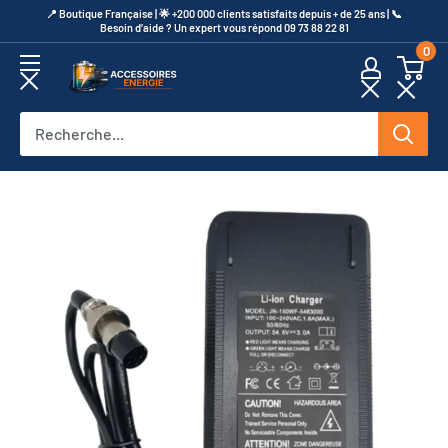
Passer
​📍​ Boutique Française | 🌟 +200 000 clients satisfaits depuis + de 25 ans | 📞​
Besoin d’aide ? Un expert vous répond 09 73 88 22 81
au
0
contenu
Accessoires
Energie