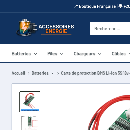
Passer
​📍​ Boutique Française | 🌟 +2
au
contenu
Accessoires
Energie
Batteries
Piles
Chargeurs
Câbles
Accueil
Batteries
Carte de protection BMS Li-Ion 5S 18v-