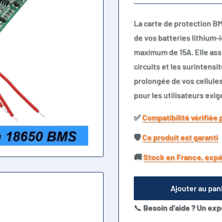
La carte de protection BMS
de vos batteries lithium-i
maximum de 15A. Elle assu
circuits et les surintensi
prolongée de vos cellules
pour les utilisateurs exi
✅​
Compatibilité vérifiée 
🛡️​
Ce produit est garanti
🚚​
Stock en France, expé
Ajouter au pan
📞
Besoin d’aide ? Un exp