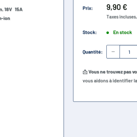
Prix
9,90 €
Prix:
n
,
18
V 15A
réduit
Taxes incluses,
m-ion
Stock:
En stock
Quantité:
📩
Vous ne trouvez pas v
vous aidons à identifier 
max