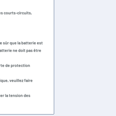
s courts-circuits,
rintensités.
e sûr que la batterie est
tterie ne doit pas être
arte de protection
ique, veuillez faire
ier la tension des