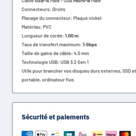
Câble
USB-A
Mâle - USB
Micro-B
Mâle
Connecteurs: Droits
Placage du connecteur: Plaqué nickel
Matériau: PVC
Longueur de corde:
1.00 m
Taux de transfert maximum: 5
G
bps
Taille de gaine de câble: 4.5 mm
Technologie USB: USB 3.2 Gen 1
Utile pour brancher vos disques durs externes, SSD et
portable, ordinateur fixe.
Sécurité et paiements