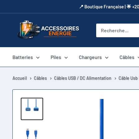
Passer
​📍​ Boutique Française | 🌟 +2
au
contenu
Accessoires
Energie
Batteries
Piles
Chargeurs
Câbles
Accueil
Câbles
Câbles USB / DC Alimentation
Câble Usb 