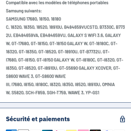
Compatible avec les modèles de téléphones portables
Samsung suivants:
SAMSUNG 17680,
18150,
18180
C,
18320,
18350,
18520,
18910U,
B484659VUCSTD,
B7330C,
B773
2U,
EB484659VA,
EB484659VU,
GALAXY S WIFI 3.6,
GALAXY
W,
GT-17680,
GT-18150,
GT-18150 GALAXY W,
GT-18180C,
GT-
18320,
GT-18350,
GT-18520,
GT-18910U,
GT-B7732U,
GT-
I7680,
GT-I8150,
GT-I8150 GALAXY W,
GT-I8180C,
GT-I8320,
GT-
I8350,
GT-I8520,
GT-I8910U,
GT-S5690 GALAXY XCOVER,
GT-
S8600 WAVE 3,
GT-S8600 WAVE
III,
I7680,
I8150,
I8180C,
I8320,
I8350,
I8520,
I8910U,
OMNIA
W,
S5820,
SCH-F859,
SGH-T759,
WAWE 3,
YP-GS1
Sécurité et paiements