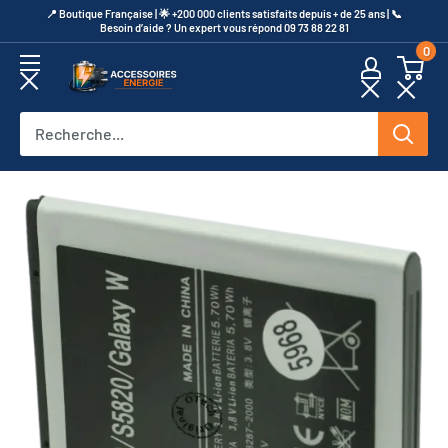
Passer
​📍​ Boutique Française | 🌟 +200 000 clients satisfaits depuis + de 25 ans | 📞​
Besoin d’aide ? Un expert vous répond 09 73 88 22 81
au
0
contenu
Accessoires
Energie