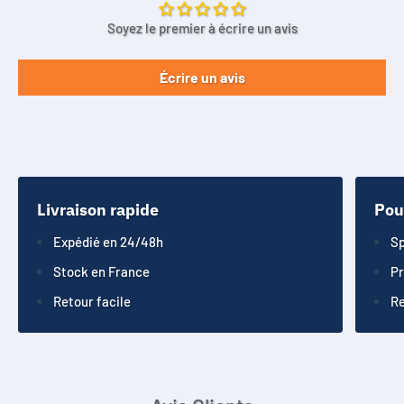
Soyez le premier à écrire un avis
Écrire un avis
Livraison rapide
Pou
Expédié en 24/48h
Sp
Stock en France
Pr
Retour facile
Re