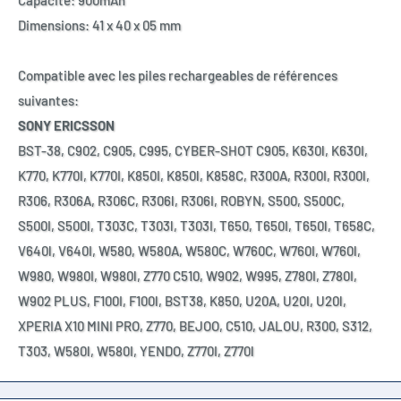
Capacité: 900mAh
Dimensions: 41 x 40 x 05 mm
Compatible avec les piles rechargeables de références
suivantes:
SONY ERICSSON
BST-38, C902, C905, C995, CYBER-SHOT C905, K630l, K630I,
K770, K770l, K770I, K850I, K850l, K858C, R300A, R300I, R300l,
R306, R306A, R306C, R306l, R306I, ROBYN, S500, S500C,
S500I, S500l, T303C, T303l, T303I, T650, T650I, T650l, T658C,
V640l, V640I, W580, W580A, W580C, W760C, W760I, W760l,
W980, W980I, W980l, Z770 C510, W902, W995, Z780I, Z780I,
W902 PLUS, F100I, F100l, BST38, K850, U20A, U20I, U20l,
XPERIA X10 MINI PRO, Z770, BEJOO, C510, JALOU, R300, S312,
T303, W580l, W580I, YENDO, Z770I, Z770l