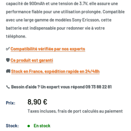
capacité de 900mAh et une tension de 3.7V, elle assure une
performance fiable pour une utilisation prolongée. Compatible
avec une large gamme de modèles Sony Ericsson, cette
batterie est indispensable pour redonner vie à votre
téléphone.
✅​
Compatibilité vérifiée par nos experts
🛡️​
Ce produit est garanti
🚚​
Stock en France, expédition rapide en 24/48h
📞
Besoin d’aide ? Un expert vous répond 09 73 88 22 81
Prix
8,90 €
Prix:
réduit
Taxes incluses, frais de port calculés au paiement
Stock:
En stock