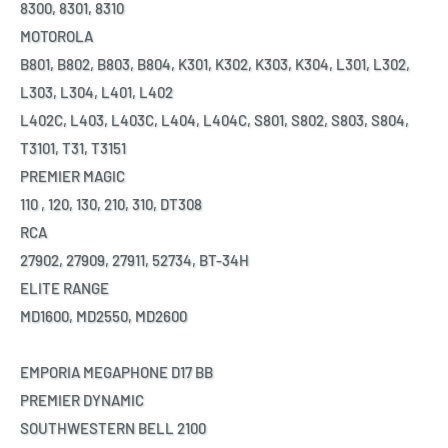
8300, 8301, 8310
MOTOROLA
B801, B802, B803, B804, K301, K302, K303, K304, L301, L302,
L303, L304, L401, L402
L402C, L403, L403C, L404, L404C, S801, S802, S803, S804,
T3101, T31, T3151
PREMIER MAGIC
110 , 120, 130, 210, 310, DT308
RCA
27902, 27909, 27911, 52734, BT-34H
ELITE RANGE
MD1600, MD2550, MD2600
EMPORIA MEGAPHONE D17 BB
PREMIER DYNAMIC
SOUTHWESTERN BELL 2100