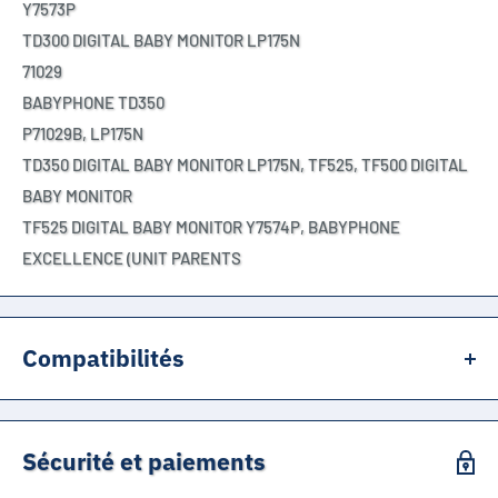
Y7573P
TD300 DIGITAL BABY MONITOR LP175N
71029
BABYPHONE TD350
P71029B, LP175N
TD350 DIGITAL BABY MONITOR LP175N, TF525, TF500 DIGITAL
BABY MONITOR
TF525 DIGITAL BABY MONITOR Y7574P, BABYPHONE
EXCELLENCE (UNIT PARENTS
Compatibilités
Compatible avec les appareils suivants (utilisez CTRL + F pour
trouver votre référence):
Sécurité et paiements
TELEFUNKEN