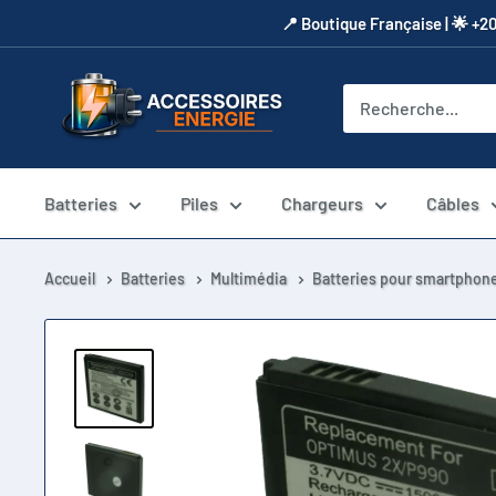
Passer
​📍​ Boutique Française | 🌟 +2
au
contenu
Accessoires
Energie
Batteries
Piles
Chargeurs
Câbles
Accueil
Batteries
Multimédia
Batteries pour smartphone