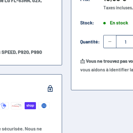
le LG
FL-53HN, G2X,
réduit
Taxes incluses,
Stock:
En stock
Quantité:
 SPEED,
P920,
P990
📩
Vous ne trouvez pas v
vous aidons à identifier 
e sécurisée. Nous ne