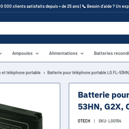
00 000 clients satisfaits depuis + de 25 ans | 📞​ Besoin d’aide ? Un e
Ampoules
Alimentations
Batteries recond
 et téléphone portable
Batterie pour téléphone portable LG FL-53HN
Batterie pou
53HN, G2X, 
OTECH
SKU:
LG0154