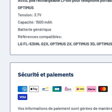
Accu, pile rechargeable Li-ion pour téléphone portab
OPTIMUS
Tension: 3.7V
Capacité: 1500 mAh
Batterie générique
Références compatibles:
LG
FL-53HN,
G2X,
OPTIMUS 2X,
OPTIMUS 3D,
OPTIMUS
Sécurité et paiements
Vos informations de paiement sont gérées de manièr