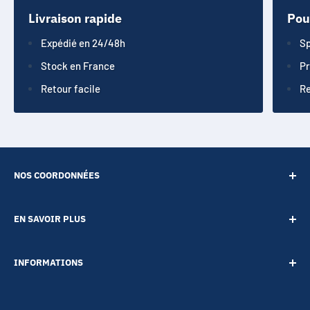
Livraison rapide
Pou
Expédié en 24/48h
Sp
Stock en France
Pr
Retour facile
Re
NOS COORDONNÉES
SARL POINT ENERGIE
EN SAVOIR PLUS
20 Rue de Lépante
Contact
06000 NICE
INFORMATIONS
A propos
Tél :
09 73 88 22 81
Notre blog
Votre vie privée
Mail :
boutique@accessoires-energie.com