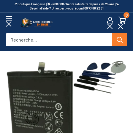
Passer
​📍​ Boutique Française | 🌟 +200 000 clients satisfaits depuis + de 25 ans | 📞​
Besoin d’aide ? Un expert vous répond 09 73 88 22 81
au
0
contenu
Accessoires
Energie