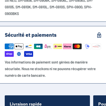
S5 NEO, SM-G906, SM-G906K, SM-G906L, SM-G906S, SM-
G9105, SM-G910K, SM-G910L, SM-G910S, SPH-G900, SPH-
G900BKS
Sécurité et paiements
Vos informations de paiement sont gérées de manière
sécurisée. Nous ne stockons ni ne pouvons récupérer votre
numéro de carte bancaire.
Livraison rapide
Pou