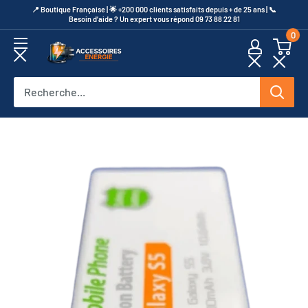
Passer
​📍​ Boutique Française | 🌟 +200 000 clients satisfaits depuis + de 25 ans | 📞​
Besoin d’aide ? Un expert vous répond 09 73 88 22 81
au
0
contenu
Accessoires
Energie