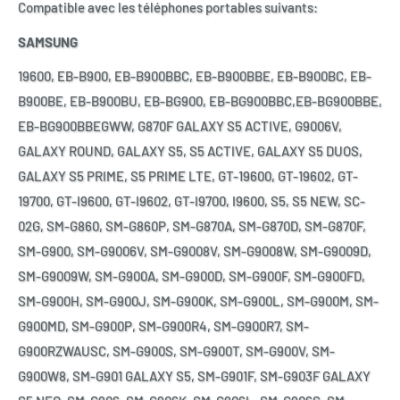
Compatible avec les téléphones portables suivants:
SAMSUNG
19600, EB-B900, EB-B900BBC, EB-B900BBE, EB-B900BC, EB-
B900BE, EB-B900BU, EB-BG900, EB-BG900BBC,EB-BG900BBE,
EB-BG900BBEGWW, G870F GALAXY S5 ACTIVE, G9006V,
GALAXY ROUND, GALAXY S5, S5 ACTIVE, GALAXY S5 DUOS,
GALAXY S5 PRIME, S5 PRIME LTE, GT-19600, GT-19602, GT-
19700, GT-I9600, GT-I9602, GT-I9700, I9600, S5, S5 NEW, SC-
02G, SM-G860, SM-G860P, SM-G870A, SM-G870D, SM-G870F,
SM-G900, SM-G9006V, SM-G9008V, SM-G9008W, SM-G9009D,
SM-G9009W, SM-G900A, SM-G900D, SM-G900F, SM-G900FD,
SM-G900H, SM-G900J, SM-G900K, SM-G900L, SM-G900M, SM-
G900MD, SM-G900P, SM-G900R4, SM-G900R7, SM-
G900RZWAUSC, SM-G900S, SM-G900T, SM-G900V, SM-
G900W8, SM-G901 GALAXY S5, SM-G901F, SM-G903F GALAXY