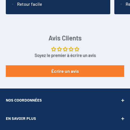
Retour facile
Re
Avis Clients
Soyez le premier à écrire un avis
Écrire un avis
NOS COORDONNÉES
SARL POINT ENERGIE
EN SAVOIR PLUS
20 Rue de Lépante
Contact