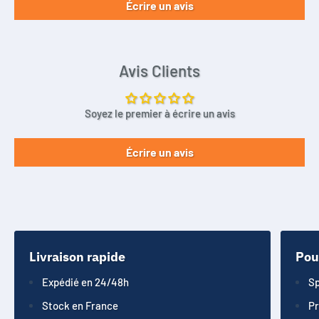
Écrire un avis
Avis Clients
Soyez le premier à écrire un avis
Écrire un avis
Livraison rapide
Pou
Expédié en 24/48h
Sp
Stock en France
Pr