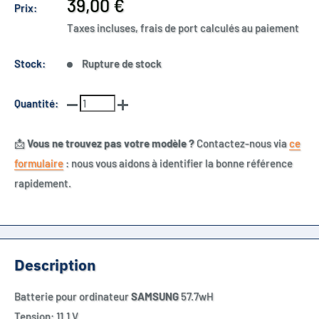
Prix
39,00 €
Prix:
réduit
Taxes incluses, frais de port calculés au paiement
Stock:
Rupture de stock
Quantité:
📩
Vous ne trouvez pas votre modèle ?
Contactez-nous via
ce
formulaire
: nous vous aidons à identifier la bonne référence
rapidement.
Description
Batterie pour ordinateur
SAMSUNG
57.7
wH
Tension: 11.1 V