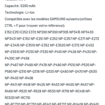
Capacité: 5200 mAh
Technologie: Li-Ion
Compatible avec les modèles SAMSUNG suivants (utilisez
CTRL + F pour trouver votre référence):
E152 E251 E252 E372 NP200 NP300 NP305 NP3415 NP3430
NP3431 NP-E152 NP-E251 NP-E252 NP-E257 NP-E271 NP-E272
NP-E3415 NP-E3510 NP-E352 NP-E3520 NP-E372 NP-E452
NP-E5510 NP-P230 NP-P330 NP-P410 NP-P428 NP-P430 NP-
P430C NP-P459
NP-P467 NP-P469 NP-P478 NP-P480 NP-P510 NP-P530 NP-
P580 NP-Q310 NP-Q318 NP-Q320 NP-Q460 NP-Q470 NP-Q530
NP-R403 NP-R408
NP-R411 NP-R418 NP-R425 NP-R453 NP-R455 NP-R457 NP-
R469 NP-R525 NP-R528 NP-R530 NP-R719 NP-RC418 NP-
RC530 NP-RC710
NP-RC720 NP-RC730 NP-RF411 NP-RF712 NP-RV409 NP-RV410