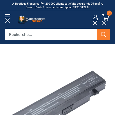
Passer
​📍​ Boutique Française | 🌟 +200 000 clients satisfaits depuis + de 25 ans | 📞​
Besoin d’aide ? Un expert vous répond 09 73 88 22 81
au
0
contenu
Accessoires
Energie