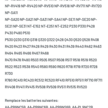
NP-RV419 NP-RV420 NP-RV510 NP-RV518 NP-RV711 NP-RV720
NP-SA11
NP-SA20 NP-SA21 NP-SA31 NP-SA41 NP-SE11 NP-SE20 NP-
SE21 NP-SE31 NT-E152 NT-E251 NT-E252 P230 P330 P428
P430 P480 P510
P530 Q230 Q310 Q318 Q320 Q322 Q428 Q430 Q520 Q528 R408
R420 R423 R427 R428 R429 R430 R431 R439 R440 R462 R463
R464 R465 R466 R467 R468
R470 R478 R480 R503 R505 R507 R508 R517 R518 R519 R520
R522 R523 R538 R540 R580 R590 R620 R718 R719 R720 R728
R730
R780 RC410 RC420 RC512 RC520 RF410 RF510 RF511 RF710 RF711
RV408 RV411 RV415 RV508 RV509 RV511 RV515 RV520
Remplace les batteries suivantes:
AA-PB9NC5B, AA-PB9NC6B, AA-PB9NS6B, AA-PL9NC2B