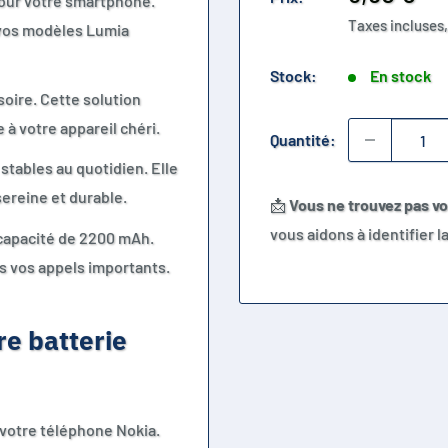
 pour votre smartphone.
réduit
Taxes incluses,
 vos modèles Lumia
Stock:
En stock
oire. Cette solution
à votre appareil chéri.
Quantité:
stables au quotidien. Elle
sereine et durable.
📩
Vous ne trouvez pas v
vous aidons à identifier 
 capacité de 2200 mAh.
s vos appels importants.
re batterie
votre téléphone Nokia.