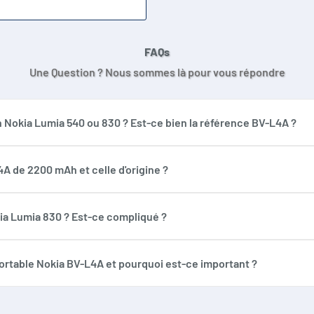
FAQs
Une Question ? Nous sommes là pour vous répondre
 Nokia Lumia 540 ou 830 ? Est-ce bien la référence BV-L4A ?
onçue pour remplacer la batterie d'origine de votre Nokia Lumia
odèles de téléphone Nokia.
4A de 2200 mAh et celle d'origine ?
apacité de 2200 mAh et utilise la technologie Li-ion, tout comme
oire améliorées, vous permettant de profiter plus longtemps de 
ia Lumia 830 ? Est-ce compliqué ?
e très faible, ou si la batterie gonfle, il est temps de la remp
 nombreux tutoriels en ligne pour vous guider dans le changeme
portable Nokia BV-L4A et pourquoi est-ce important ?
sion est cruciale car elle doit correspondre à celle de votre batt
sion correcte garantit la sécurité et la performance optimale d