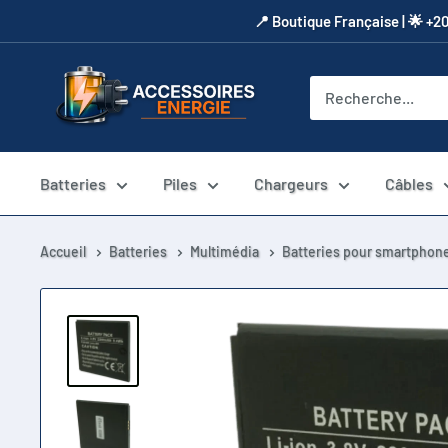
Passer
​📍​ Boutique Française | 🌟 +2
au
contenu
Accessoires
Energie
Batteries
Piles
Chargeurs
Câbles
Accueil
Batteries
Multimédia
Batteries pour smartphone