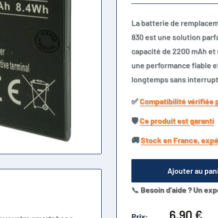
La batterie de remplacem
830 est une solution parf
capacité de 2200 mAh et 
une performance fiable e
longtemps sans interrupt
✅​
Compatibilité vérifiée 
🛡️​
Ce produit est garanti
🚚​
Stock en France, expé
Ajouter au pan
📞
Besoin d’aide ? Un exp
Prix
6,90 €
Prix: