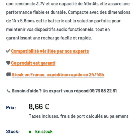
une tension de 3.7V et une capacité de 40mAh, elle assure une
performance fiable et durable. Compacte avec des dimensions
de 14 x 5.6mm, cette batterie est la solution parfaite pour
maintenir vos dispositifs audio fonctionnels, tout en
garantissant une recharge facile et rapide.
✅​
Compatibilité vérifiée par nos experts
🛡️​
Ce produit est garanti
🚚​
Stock en France, expédition rapide en 24/48h
📞
Besoin d’aide ? Un expert vous répond 09 73 88 22 81
Prix
8,66 €
Prix:
réduit
Taxes incluses, frais de port calculés au paiement
Stock:
En stock