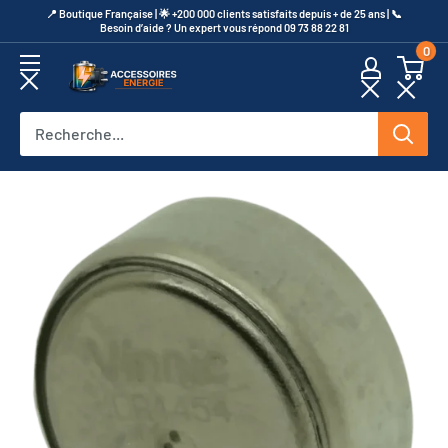
Passer
​📍​ Boutique Française | 🌟 +200 000 clients satisfaits depuis + de 25 ans | 📞​
Besoin d’aide ? Un expert vous répond 09 73 88 22 81
au
0
contenu
Accessoires
Energie