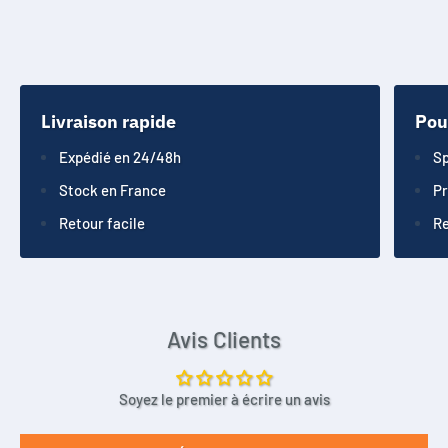
Livraison rapide
Pou
Expédié en 24/48h
Sp
Stock en France
Pr
Retour facile
Re
Avis Clients
Soyez le premier à écrire un avis