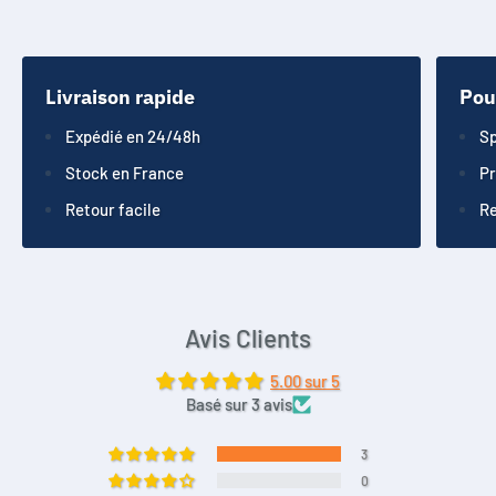
Livraison rapide
Pou
Expédié en 24/48h
Sp
Stock en France
Pr
Retour facile
Re
Avis Clients
5.00 sur 5
Basé sur 3 avis
3
0