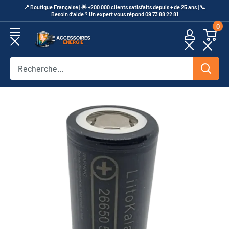
Passer
​📍​ Boutique Française | 🌟 +200 000 clients satisfaits depuis + de 25 ans | 📞​
Besoin d’aide ? Un expert vous répond 09 73 88 22 81
au
0
contenu
Accessoires
Energie