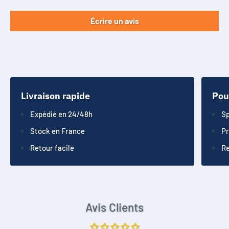
Écrire un avis
Livraison rapide
Pou
Expédié en 24/48h
Sp
Stock en France
Pr
Retour facile
Re
Avis Clients