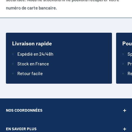
numéro de carte bancaire.
Livraison rapide
Pou
Expédié en 24/48h
Sp
Stock en France
Pr
Retour facile
Re
NOS COORDONNÉES
SARL POINT ENERGIE
EN SAVOIR PLUS