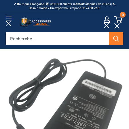
Passer
​📍​ Boutique Française | 🌟 +200 000 clients satisfaits depuis + de 25 ans | 📞​
Besoin d’aide ? Un expert vous répond 09 73 88 22 81
au
0
contenu
Accessoires
Energie