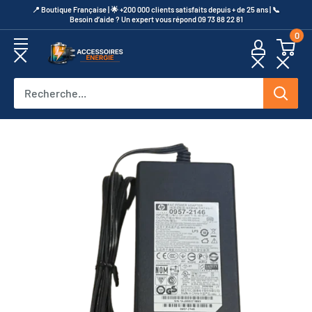
Passer
​📍​ Boutique Française | 🌟 +200 000 clients satisfaits depuis + de 25 ans | 📞​
Besoin d’aide ? Un expert vous répond 09 73 88 22 81
au
0
contenu
Accessoires
Energie