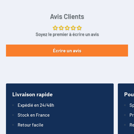
Avis Clients
Soyez le premier à écrire un avis
Écrire un avis
Livraison rapide
Pou
Expédié en 24/48h
Sp
Stock en France
Pr
Retour facile
Re