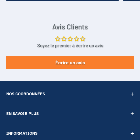
Avis Clients
Soyez le premier à écrire un avis
Écrire un avis
NOS COORDONNÉES
SARL POINT ENERGIE
EN SAVOIR PLUS
20 Rue de Lépante
Contact
06000 NICE
INFORMATIONS
A propos