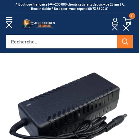
Passer
​📍​ Boutique Française | 🌟 +200 000 clients satisfaits depuis + de 25 ans | 📞​
Besoin d’aide ? Un expert vous répond 09 73 88 22 81
au
0
contenu
Accessoires
Energie