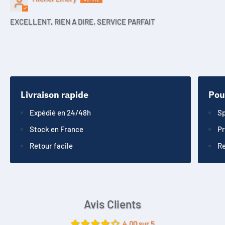
EXCELLENT, RIEN A DIRE, SERVICE PARFAIT
Livraison rapide
Pou
Expédié en 24/48h
Sp
Stock en France
Pr
Retour facile
Re
Avis Clients
4.00 sur 5