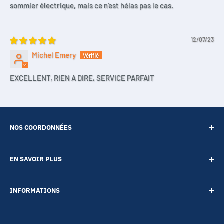
sommier électrique, mais ce n'est hélas pas le cas.
12/07/23
Michel Emery
EXCELLENT, RIEN A DIRE, SERVICE PARFAIT
NOS COORDONNÉES
SARL POINT ENERGIE
EN SAVOIR PLUS
20 Rue de Lépante
Contact
06000 NICE
INFORMATIONS
A propos
Tél :
09 73 88 22 81
Notre blog
Votre vie privée