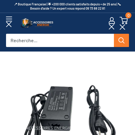
Passer
​📍​ Boutique Française | 🌟 +200 000 clients satisfaits depuis + de 25 ans | 📞​
Besoin d’aide ? Un expert vous répond 09 73 88 22 81
au
0
contenu
Accessoires
Energie