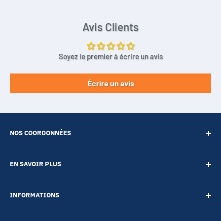
Avis Clients
Soyez le premier à écrire un avis
Écrire un avis
NOS COORDONNÉES
SARL POINT ENERGIE
EN SAVOIR PLUS
20 Rue de Lépante
Contact
06000 NICE
INFORMATIONS
A propos
Tél :
09 73 88 22 81
Notre blog
Votre vie privée