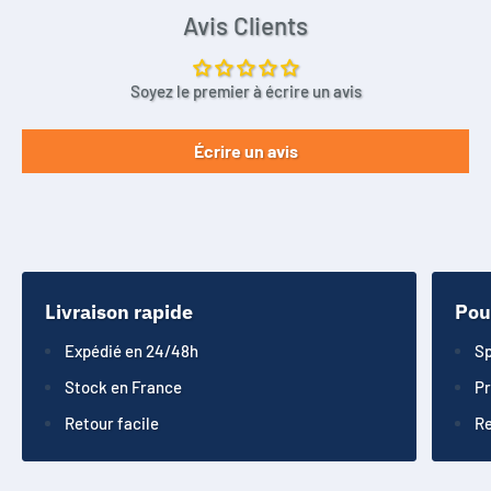
Avis Clients
Soyez le premier à écrire un avis
Écrire un avis
Livraison rapide
Pou
Expédié en 24/48h
Sp
Stock en France
Pr
Retour facile
Re