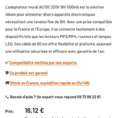
L'adaptateur mural AC/DC 220V 18V 500mA est la solution
idéale pour alimenter divers appareils électroniques
nécessitant une tension fixe de 18V. Avec une prise compatible
pour la France et l'Europe, il se connecte facilement à des
dispositifs tels que les lecteurs MP3/MP4, routeurs et lampes
LED. Son câble de 80 cm offre flexibilité et praticité, assurant
une utilisation sécurisée et efficace avec garantie de 1 an.
✅​
Compatibilité vérifiée par nos experts
🛡️​
Ce produit est garanti
🚚​
Stock en France, expédition rapide en 24/48h
📞
Besoin d’aide ? Un expert vous répond 09 73 88 22 81
Prix
16,12 €
Prix:
réduit