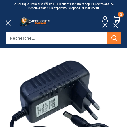
Passer
​📍​ Boutique Française | 🌟 +200 000 clients satisfaits depuis + de 25 ans | 📞​
Besoin d’aide ? Un expert vous répond 09 73 88 22 81
au
0
contenu
Accessoires
Energie