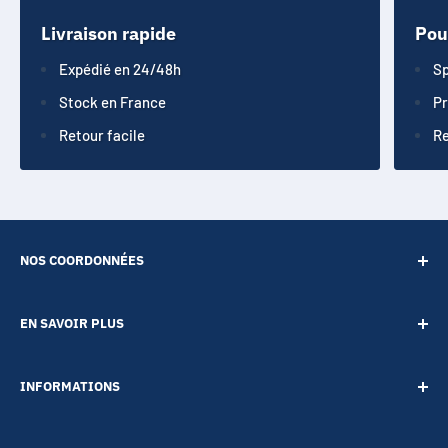
Livraison rapide
Pou
Expédié en 24/48h
Sp
Stock en France
Pr
Retour facile
Re
NOS COORDONNÉES
SARL POINT ENERGIE
EN SAVOIR PLUS
20 Rue de Lépante
Contact
06000 NICE
INFORMATIONS
A propos
Tél :
09 73 88 22 81
Notre blog
Votre vie privée