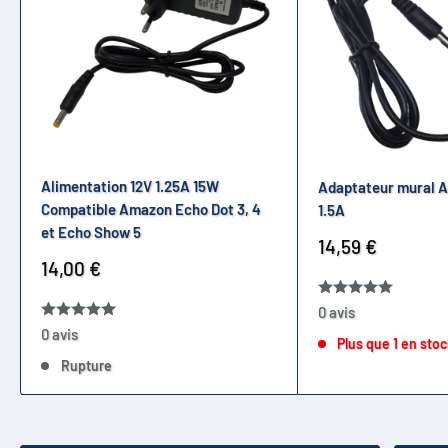
Alimentation 12V 1.25A 15W
Adaptateur mural 
Compatible Amazon Echo Dot 3, 4
1.5A
et Echo Show 5
Prix
14,59 €
réduit
Prix
14,00 €
réduit
0 avis
0 avis
Plus que 1 en sto
Rupture