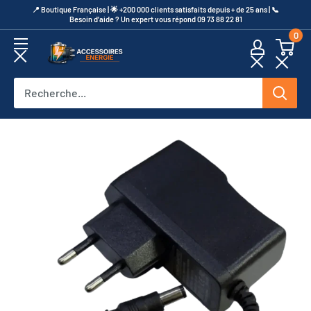
Passer
​📍​ Boutique Française | 🌟 +200 000 clients satisfaits depuis + de 25 ans | 📞​
Besoin d’aide ? Un expert vous répond 09 73 88 22 81
au
0
contenu
Accessoires
Energie