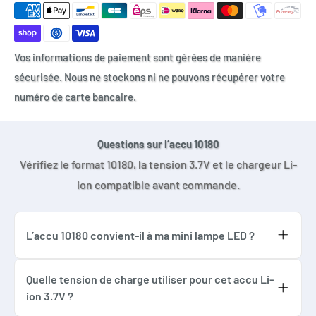
Accu Li-ion 3.7V
Accu rechargeable 80mAh
Mini lampe LED compatible
Vos informations de paiement sont gérées de manière
Torche UC02 compatible
sécurisée. Nous ne stockons ni ne pouvons récupérer votre
Petite torche compatible
numéro de carte bancaire.
Petit haut-parleur compatible
Montage électronique 3.7V
Cellule lithium-ion 10180
Questions sur l’accu 10180
Batterie cylindrique Ø10 x 18 mm
Vérifiez le format 10180, la tension 3.7V et le chargeur Li-
ion compatible avant commande.
L’accu 10180 convient-il à ma mini lampe LED ?
Oui, l’accu 10180 convient si votre mini lampe
LED utilise une cellule Li-ion 3.7V au format
Quelle tension de charge utiliser pour cet accu Li-
10180 ou ICR10180.
ion 3.7V ?
Cet accu Li-ion 3.7V doit être chargé avec un