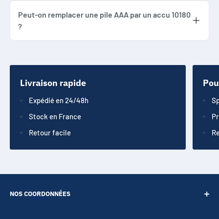
chargeur lithium-ion adapté, avec une
Peut-on remplacer une pile AAA par un accu 10180
?
tension de charge de 4.2V.
Non, le format 10180 ne doit pas être
confondu avec une pile AAA, une pile bouton
ou une autre batterie lithium comme 10440.
Livraison rapide
Pou
Expédié en 24/48h
Sp
Stock en France
Pr
Retour facile
Re
NOS COORDONNÉES
SARL POINT ENERGIE