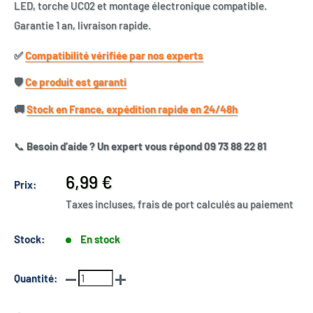
LED, torche UC02 et montage électronique compatible.
Garantie 1 an, livraison rapide.
✅​
Compatibilité vérifiée par nos experts
🛡️​
Ce produit est garanti
🚚​
Stock en France, expédition rapide en 24/48h
📞
Besoin d’aide ? Un expert vous répond 09 73 88 22 81
Prix
6,99 €
Prix:
réduit
Taxes incluses, frais de port calculés au paiement
Stock:
En stock
Quantité: